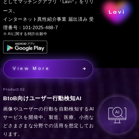
としてマッチングアプリ『Lavi
』をリリ
※
ース。
インターネット異性紹介事業 届出済み 受
理番号：101-2025-488-7
AIに関する特許出願中
View More
Product.02
BtoB向けユーザー行動検知AI
画像やユーザーの行動を自動検知するAI
サービスを開発中、製造、医療、小売な
どさまざまな分野での活用を想定してお
ります。